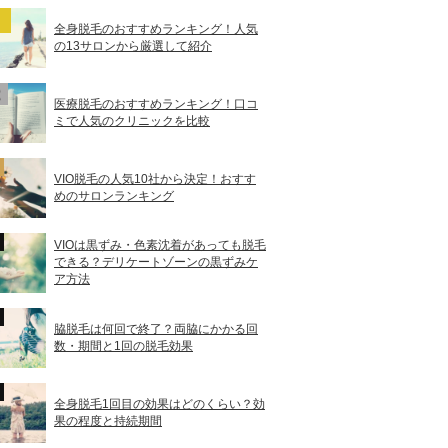
全身脱毛のおすすめランキング！人気
の13サロンから厳選して紹介
医療脱毛のおすすめランキング！口コ
ミで人気のクリニックを比較
VIO脱毛の人気10社から決定！おすす
めのサロンランキング
VIOは黒ずみ・色素沈着があっても脱毛
できる？デリケートゾーンの黒ずみケ
ア方法
脇脱毛は何回で終了？両脇にかかる回
数・期間と1回の脱毛効果
全身脱毛1回目の効果はどのくらい？効
果の程度と持続期間