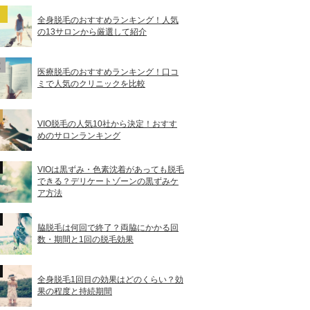
全身脱毛のおすすめランキング！人気
の13サロンから厳選して紹介
医療脱毛のおすすめランキング！口コ
ミで人気のクリニックを比較
VIO脱毛の人気10社から決定！おすす
めのサロンランキング
VIOは黒ずみ・色素沈着があっても脱毛
できる？デリケートゾーンの黒ずみケ
ア方法
脇脱毛は何回で終了？両脇にかかる回
数・期間と1回の脱毛効果
全身脱毛1回目の効果はどのくらい？効
果の程度と持続期間