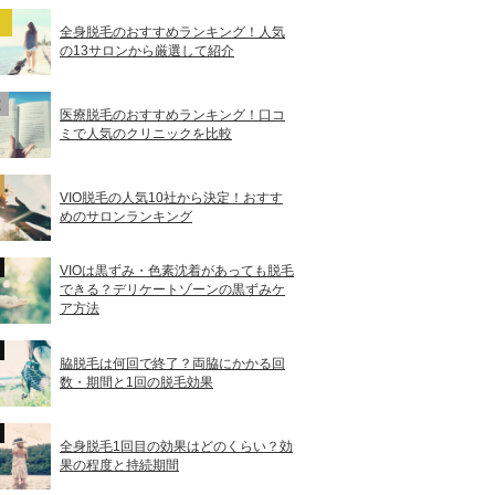
全身脱毛のおすすめランキング！人気
の13サロンから厳選して紹介
医療脱毛のおすすめランキング！口コ
ミで人気のクリニックを比較
VIO脱毛の人気10社から決定！おすす
めのサロンランキング
VIOは黒ずみ・色素沈着があっても脱毛
できる？デリケートゾーンの黒ずみケ
ア方法
脇脱毛は何回で終了？両脇にかかる回
数・期間と1回の脱毛効果
全身脱毛1回目の効果はどのくらい？効
果の程度と持続期間