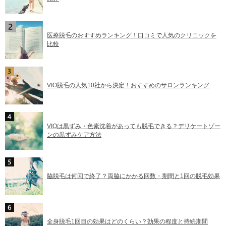
医療脱毛のおすすめランキング！口コミで人気のクリニックを
比較
VIO脱毛の人気10社から決定！おすすめのサロンランキング
VIOは黒ずみ・色素沈着があっても脱毛できる？デリケートゾー
ンの黒ずみケア方法
脇脱毛は何回で終了？両脇にかかる回数・期間と1回の脱毛効果
全身脱毛1回目の効果はどのくらい？効果の程度と持続期間