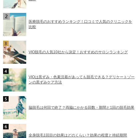
医療脱毛のおすすめランキング！口コミで人気のクリニックを
比較
VIO脱毛の人気10社から決定！おすすめのサロンランキング
VIOは黒ずみ・色素沈着があっても脱毛できる？デリケートゾー
ンの黒ずみケア方法
脇脱毛は何回で終了？両脇にかかる回数・期間と1回の脱毛効果
全身脱毛1回目の効果はどのくらい？効果の程度と持続期間