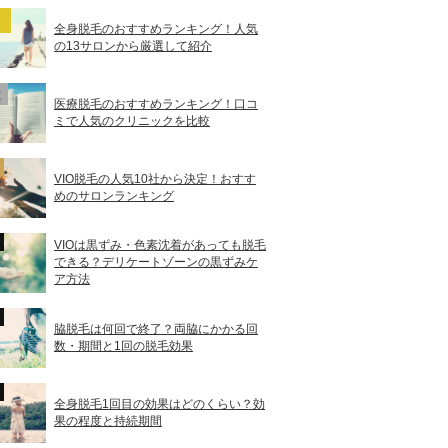
全身脱毛のおすすめランキング！人気
の13サロンから厳選して紹介
医療脱毛のおすすめランキング！口コ
ミで人気のクリニックを比較
VIO脱毛の人気10社から決定！おすす
めのサロンランキング
VIOは黒ずみ・色素沈着があっても脱毛
できる？デリケートゾーンの黒ずみケ
ア方法
脇脱毛は何回で終了？両脇にかかる回
数・期間と1回の脱毛効果
全身脱毛1回目の効果はどのくらい？効
果の程度と持続期間