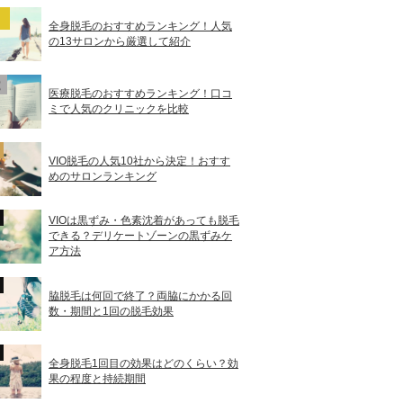
全身脱毛のおすすめランキング！人気
の13サロンから厳選して紹介
医療脱毛のおすすめランキング！口コ
ミで人気のクリニックを比較
VIO脱毛の人気10社から決定！おすす
めのサロンランキング
VIOは黒ずみ・色素沈着があっても脱毛
できる？デリケートゾーンの黒ずみケ
ア方法
脇脱毛は何回で終了？両脇にかかる回
数・期間と1回の脱毛効果
全身脱毛1回目の効果はどのくらい？効
果の程度と持続期間