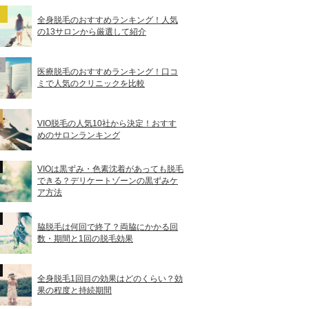
全身脱毛のおすすめランキング！人気
の13サロンから厳選して紹介
医療脱毛のおすすめランキング！口コ
ミで人気のクリニックを比較
VIO脱毛の人気10社から決定！おすす
めのサロンランキング
VIOは黒ずみ・色素沈着があっても脱毛
できる？デリケートゾーンの黒ずみケ
ア方法
脇脱毛は何回で終了？両脇にかかる回
数・期間と1回の脱毛効果
全身脱毛1回目の効果はどのくらい？効
果の程度と持続期間