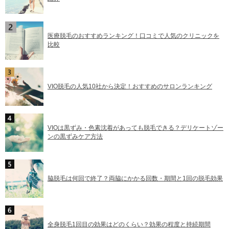
医療脱毛のおすすめランキング！口コミで人気のクリニックを
比較
VIO脱毛の人気10社から決定！おすすめのサロンランキング
VIOは黒ずみ・色素沈着があっても脱毛できる？デリケートゾー
ンの黒ずみケア方法
脇脱毛は何回で終了？両脇にかかる回数・期間と1回の脱毛効果
全身脱毛1回目の効果はどのくらい？効果の程度と持続期間