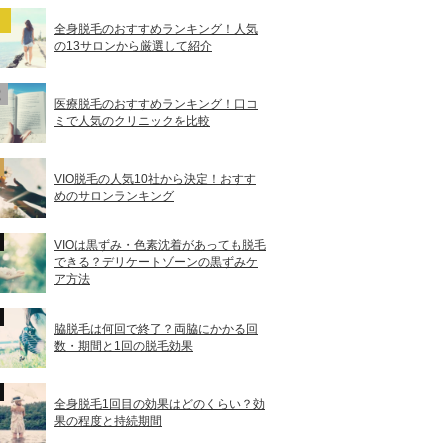
全身脱毛のおすすめランキング！人気
の13サロンから厳選して紹介
医療脱毛のおすすめランキング！口コ
ミで人気のクリニックを比較
VIO脱毛の人気10社から決定！おすす
めのサロンランキング
VIOは黒ずみ・色素沈着があっても脱毛
できる？デリケートゾーンの黒ずみケ
ア方法
脇脱毛は何回で終了？両脇にかかる回
数・期間と1回の脱毛効果
全身脱毛1回目の効果はどのくらい？効
果の程度と持続期間