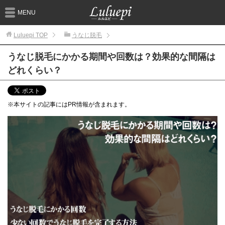
MENU
Luluepi
TOP
うなじ脱毛
うなじ脱毛にかかる期間や回数は？効果的な間隔は
どれくらい？
※本サイトの記事にはPR情報が含まれます。