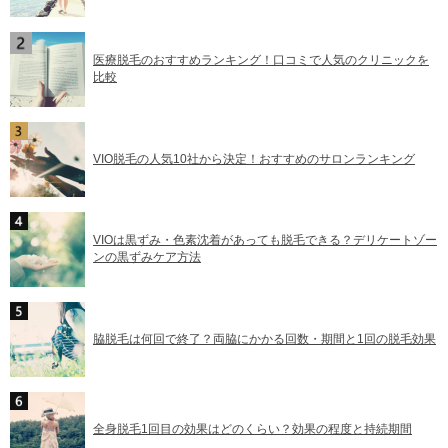
医療脱毛のおすすめランキング！口コミで人気のクリニックを
比較
VIO脱毛の人気10社から決定！おすすめのサロンランキング
VIOは黒ずみ・色素沈着があっても脱毛できる？デリケートゾー
ンの黒ずみケア方法
脇脱毛は何回で終了？両脇にかかる回数・期間と1回の脱毛効果
全身脱毛1回目の効果はどのくらい？効果の程度と持続期間