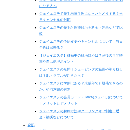
になる人へ
ジェイエステで脱毛当日生理になったらどうする？当
日キャンセルの対応
ジェイエステの脱毛と医療脱毛を料金・効果などで比
較
ジェイエステの予約変更やキャンセルについて｜当日
予約は出来る？
【ジェイエステ】妊娠中の脱毛対応は？産後の再開時
期や自己処理ポイント
ジェイエステの疑問｜シェービングの範囲や剃り残し
は？肌トラブルが起きたら？
ジェイエステに学割はある？未成年でも脱毛できるの
か、や同意書の有無
ジェイエステの会員カード・Jeica(ジェイカ)について
｜メリットとデメリット
ジェイエステの解約方法やクーリングオフ制度｜返
金・勧誘などについて
恋肌