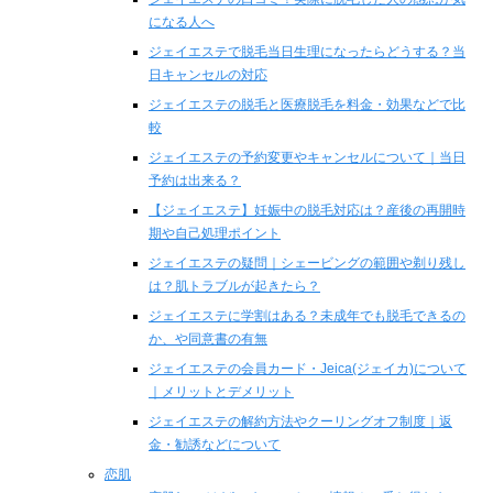
になる人へ
ジェイエステで脱毛当日生理になったらどうする？当
日キャンセルの対応
ジェイエステの脱毛と医療脱毛を料金・効果などで比
較
ジェイエステの予約変更やキャンセルについて｜当日
予約は出来る？
【ジェイエステ】妊娠中の脱毛対応は？産後の再開時
期や自己処理ポイント
ジェイエステの疑問｜シェービングの範囲や剃り残し
は？肌トラブルが起きたら？
ジェイエステに学割はある？未成年でも脱毛できるの
か、や同意書の有無
ジェイエステの会員カード・Jeica(ジェイカ)について
｜メリットとデメリット
ジェイエステの解約方法やクーリングオフ制度｜返
金・勧誘などについて
恋肌