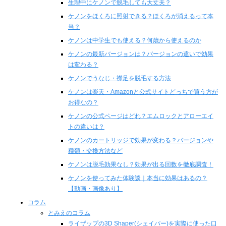
生理中にケノンで脱毛しても大丈夫？
ケノンをほくろに照射できる？ほくろが消えるって本
当？
ケノンは中学生でも使える？何歳から使えるのか
ケノンの最新バージョンは？バージョンの違いで効果
は変わる？
ケノンでうなじ・襟足を脱毛する方法
ケノンは楽天・Amazonと公式サイトどっちで買う方が
お得なの？
ケノンの公式ページはどれ？エムロックとアローエイ
トの違いは？
ケノンのカートリッジで効果が変わる？バージョンや
種類・交換方法など
ケノンは脱毛効果なし？効果が出る回数を徹底調査！
ケノンを使ってみた体験談｜本当に効果はあるの？
【動画・画像あり】
コラム
とみえのコラム
ライザップの3D Shaper(シェイパー)を実際に使った口