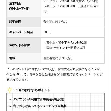
デイプラン12回 90,000円(税込97,200円)
通常料金
レギュラー12回 108,000円(税込116,640
(背中上+下+腰)
円）
脱毛範囲
背中下に腰を含む
キャンペーン料金
108円
・背中上・背中下を含む全身1回
体験できる部位
・両脇+Vライン 1年間通い放題
地域
全国各地にサロンあり
平日の12～18時にお手入れに通えば、背中脱毛が最安値になるミュゼ。
今なら100円で、背中を含む全身脱毛を1回体験できるキャンペーンも実
施されています。
ミュゼのおすすめポイント
デイプランの利用で背中脱毛が最安値
剃り残しがあってもシェービングが無料