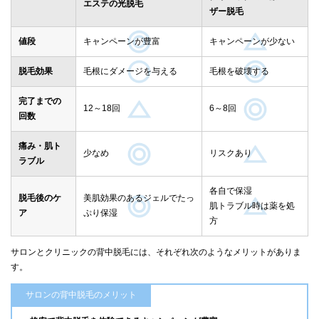
エステの光脱毛
ザー脱毛
値段
キャンペーンが豊富
キャンペーンが少ない
脱毛効果
毛根にダメージを与える
毛根を破壊する
完了までの
12～18回
6～8回
回数
痛み・肌ト
少なめ
リスクあり
ラブル
各自で保湿
脱毛後のケ
美肌効果のあるジェルでたっ
肌トラブル時は薬を処
ア
ぷり保湿
方
サロンとクリニックの背中脱毛には、それぞれ次のようなメリットがありま
す。
サロンの背中脱毛のメリット