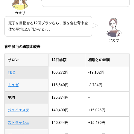
カオリ
完了を目指せる12回プランなら、腰を含む背中全
体で平均12万円かかるわ。
ツカサ
背中脱毛の総額比較表
サロン
12回総額
相場との差額
TBC
106,272円
-19,102円
ミュゼ
116,640円
-8,734円
平均
125,374円
–
ジェイエステ
140,400円
+15,026円
ストラッシュ
140,844円
+15,470円