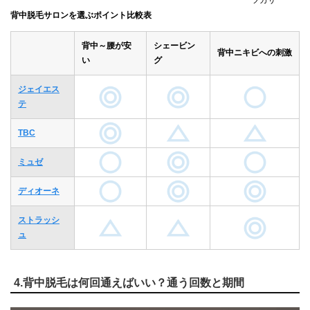
ツカサ
背中脱毛サロンを選ぶポイント比較表
背中～腰が安
シェービン
背中ニキビへの刺激
い
グ
ジェイエス
テ
TBC
ミュゼ
ディオーネ
ストラッシ
ュ
4.背中脱毛は何回通えばいい？通う回数と期間