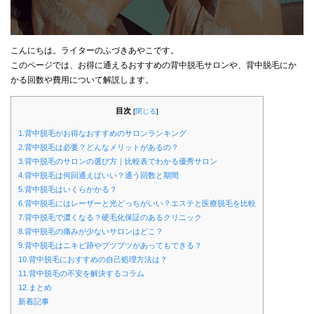
こんにちは。ライターのふづきあやこです。
このページでは、お得に通えるおすすめの背中脱毛サロンや、背中脱毛にか
かる回数や費用について解説します。
目次
[
閉じる
]
1.背中脱毛がお得なおすすめのサロンランキング
2.背中脱毛は必要？どんなメリットがあるの？
3.背中脱毛のサロンの選び方｜比較表でわかる優秀サロン
4.背中脱毛は何回通えばいい？通う回数と期間
5.背中脱毛はいくらかかる？
6.背中脱毛にはレーザーと光どっちがいい？エステと医療脱毛を比較
7.背中脱毛で濃くなる？硬毛化保証のあるクリニック
8.背中脱毛の痛みが少ないサロンはどこ？
9.背中脱毛はニキビ跡やブツブツがあってもできる？
10.背中脱毛におすすめの自己処理方法は？
11.背中脱毛の不安を解決するコラム
12.まとめ
新着記事