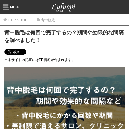
MENU
Luluepi
TOP
背中脱毛
背中脱毛は何回で完了するの？期間や効果的な間隔
を調べました！
※本サイトの記事にはPR情報が含まれます。