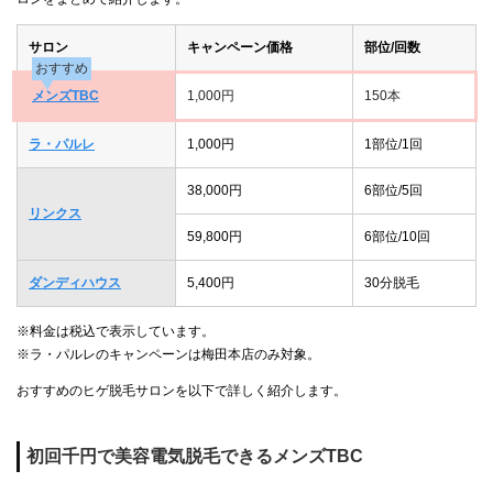
サロン
キャンペーン価格
部位/回数
おすすめ
メンズTBC
1,000円
150本
ラ・パルレ
1,000円
1部位/1回
38,000円
6部位/5回
リンクス
59,800円
6部位/10回
ダンディハウス
5,400円
30分脱毛
※料金は税込で表示しています。
※ラ・パルレのキャンペーンは梅田本店のみ対象。
おすすめのヒゲ脱毛サロンを以下で詳しく紹介します。
初回千円で美容電気脱毛できるメンズTBC