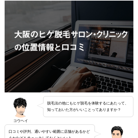
脱毛法の他にもヒゲ脱毛を体験するにあたって、
知っておいた方がいいことってありますか？
コウヘイ
口コミや評判、通いやすい範囲に店舗があるかど
うかなどもチェックしておくといいよ。