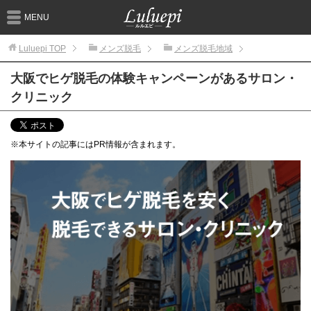
MENU
Luluepi
TOP
メンズ脱毛
メンズ脱毛地域
大阪でヒゲ脱毛の体験キャンペーンがあるサロン・
クリニック
※本サイトの記事にはPR情報が含まれます。