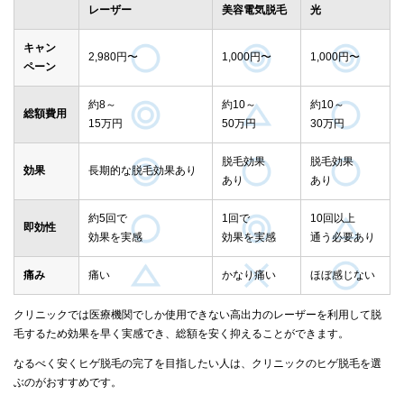
レーザー
美容電気脱毛
光
キャン
2,980円〜
1,000円〜
1,000円〜
ペーン
約8～
約10～
約10～
総額費用
15万円
50万円
30万円
脱毛効果
脱毛効果
効果
長期的な脱毛効果あり
あり
あり
約5回で
1回で
10回以上
即効性
効果を実感
効果を実感
通う必要あり
痛み
痛い
かなり痛い
ほぼ感じない
クリニックでは医療機関でしか使用できない高出力のレーザーを利用して脱
毛するため効果を早く実感でき、総額を安く抑えることができます。
なるべく安くヒゲ脱毛の完了を目指したい人は、クリニックのヒゲ脱毛を選
ぶのがおすすめです。