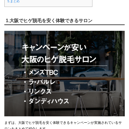
5.まとめ
1.大阪でヒゲ脱毛を安く体験できるサロン
まずは、大阪でヒゲ脱毛を安く体験できるキャンペーンが実施されているサ
ロンをまとめて紹介します。