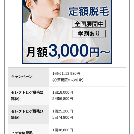
1部位1回2,980円
キャンペーン
(心斎橋院のみ対象)
セレクトヒゲ脱毛(2
1回18,000円
部位)
5回56,800円
セレクトヒゲ脱毛(3
1回25,200円
部位)
5回74,800円
1回36,600円
ヒゲ全体脱毛