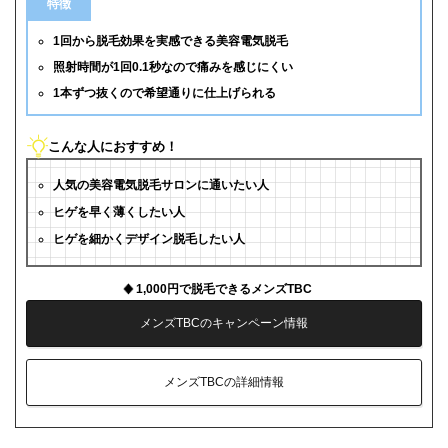
特徴
1回から脱毛効果を実感できる美容電気脱毛
照射時間が1回0.1秒なので痛みを感じにくい
1本ずつ抜くので希望通りに仕上げられる
こんな人におすすめ！
人気の美容電気脱毛サロンに通いたい人
ヒゲを早く薄くしたい人
ヒゲを細かくデザイン脱毛したい人
1,000円で脱毛できるメンズTBC
メンズTBCのキャンペーン情報
メンズTBCの詳細情報