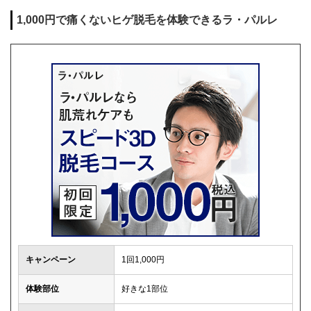
1,000円で痛くないヒゲ脱毛を体験できるラ・パルレ
キャンペーン
1回1,000円
体験部位
好きな1部位