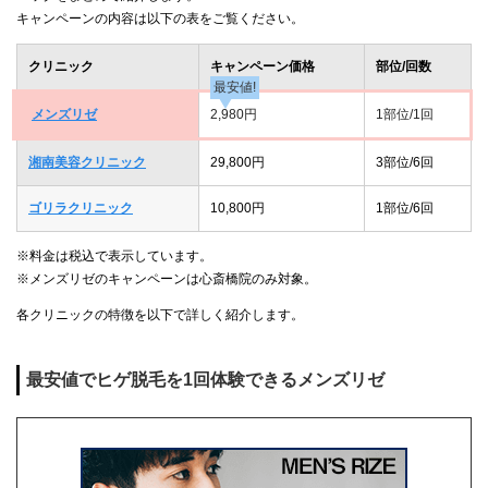
キャンペーンの内容は以下の表をご覧ください。
クリニック
キャンペーン価格
部位/回数
最安値!
メンズリゼ
2,980円
1部位/1回
湘南美容クリニック
29,800円
3部位/6回
ゴリラクリニック
10,800円
1部位/6回
※料金は税込で表示しています。
※メンズリゼのキャンペーンは心斎橋院のみ対象。
各クリニックの特徴を以下で詳しく紹介します。
最安値でヒゲ脱毛を1回体験できるメンズリゼ