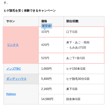
す。
ヒゲ脱毛を安く体験できるキャンペーン
サロン
価格
部位/回数
最安値!
315円
口下/1回
鼻下・あご・両頬
リンクス
420円
・もみあげ/1回
525円
あご下+首/1回
メンズTBC
1,000円
ヒゲ150本/1回
ダンディハウス
5,400円
ヒゲ脱毛30分/1回
2,160円
鼻下/1回
Haloss
14,580円
顔全体/1回