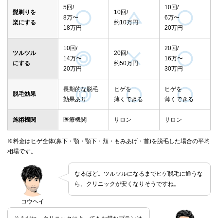
5回/
10回/
髭剃りを
10回/
8万〜
6万〜
楽にする
約10万円
18万円
20万円
10回/
20回/
ツルツル
20回/
14万〜
16万〜
にする
約50万円
20万円
30万円
長期的な脱毛
ヒゲを
ヒゲを
脱毛効果
効果あり
薄くできる
薄くできる
施術機関
医療機関
サロン
サロン
※料金はヒゲ全体(鼻下・顎・顎下・頬・もみあげ・首)を脱毛した場合の平均
相場です。
なるほど。ツルツルになるまでヒゲ脱毛に通うな
ら、クリニックが安くなりそうですね。
コウヘイ