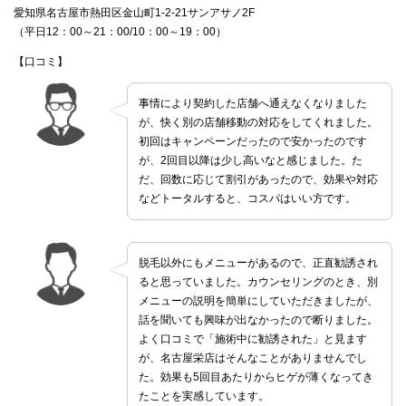
愛知県名古屋市熱田区金山町1-2-21サンアサノ2F
（平日12：00～21：00/10：00～19：00）
【口コミ】
事情により契約した店舗へ通えなくなりました
が、快く別の店舗移動の対応をしてくれました。
初回はキャンペーンだったので安かったのです
が、2回目以降は少し高いなと感じました。た
だ、回数に応じて割引があったので、効果や対応
などトータルすると、コスパはいい方です。
脱毛以外にもメニューがあるので、正直勧誘され
ると思っていました。カウンセリングのとき、別
メニューの説明を簡単にしていただきましたが、
話を聞いても興味が出なかったので断りました。
よく口コミで「施術中に勧誘された」と見ます
が、名古屋栄店はそんなことがありませんでし
た。効果も5回目あたりからヒゲが薄くなってき
たことを実感しています。