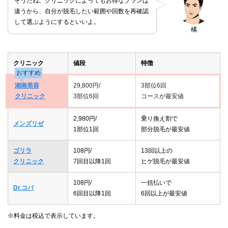
そうだね。クリニックによってもお得なプランは
違うから、自分が脱毛したい範囲や回数を再確認
して選ぶようにするといいよ。
橘
クリニック
値段
特徴
おすすめ
湘南美容
29,800円/
3部位6回
クリニック
3部位6回
コースが最安値
2,980円/
乗り換え割で
メンズリゼ
1部位1回
部分脱毛が最安値
ゴリラ
108円/
13回以上の
クリニック
7回目以降1回
ヒゲ脱毛が最安値
108円/
一括払いで
Dr.コバ
6回目以降1回
6回以上が最安値
※料金は税込で表示しています。