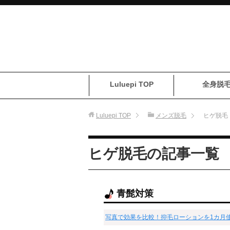
Luluepi TOP
全身脱
Luluepi
TOP
メンズ脱毛
ヒゲ脱毛
ヒゲ脱毛の記事一覧
青髭対策
写真で効果を比較！抑毛ローションを1カ月