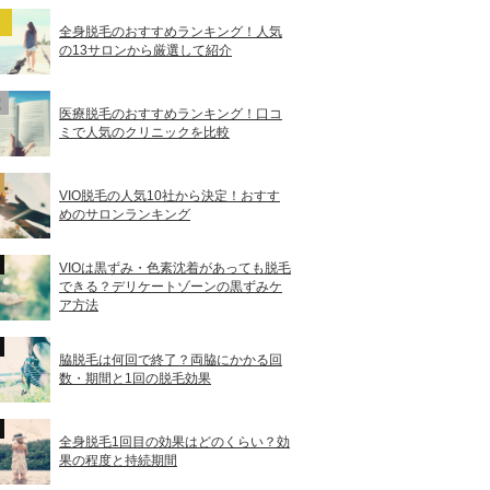
全身脱毛のおすすめランキング！人気
の13サロンから厳選して紹介
医療脱毛のおすすめランキング！口コ
ミで人気のクリニックを比較
VIO脱毛の人気10社から決定！おすす
めのサロンランキング
VIOは黒ずみ・色素沈着があっても脱毛
できる？デリケートゾーンの黒ずみケ
ア方法
脇脱毛は何回で終了？両脇にかかる回
数・期間と1回の脱毛効果
全身脱毛1回目の効果はどのくらい？効
果の程度と持続期間