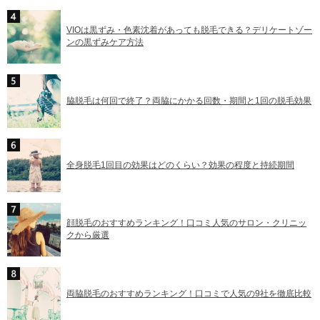
VIOは黒ずみ・色素沈着があっても脱毛できる？デリケートゾー
ンの黒ずみケア方法
脇脱毛は何回で終了？両脇にかかる回数・期間と1回の脱毛効果
全身脱毛1回目の効果はどのくらい？効果の程度と持続期間
顔脱毛のおすすめランキング！口コミ人気のサロン・クリニッ
クから厳選
両脇脱毛のおすすめランキング！口コミで人気の9社を徹底比較