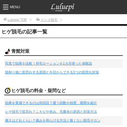
MENU
Luluepi
TOP
メンズ脱毛
ヒゲ脱毛の記事一覧
青髭対策
写真で効果を比較！抑毛ローションを1カ月使った体験談
髭剃り後に肌荒れする原因と今日からできる3つの肌荒れ対策
ヒゲ脱毛の料金・疑問など
効果を実感できるのは何回目？通う回数や頻度、期間を紹介
ヒゲ脱毛で肌荒れ？ニキビや赤み、毛嚢炎の原因と対策方法
痛さはどれくらい？痛みを和らげる方法と痛くない脱毛サロン