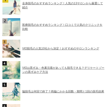
全身脱毛のおすすめランキング！人気の13サロンから厳選して
紹介
医療脱毛のおすすめランキング！口コミで人気のクリニックを
比較
VIO脱毛の人気10社から決定！おすすめのサロンランキング
VIOは黒ずみ・色素沈着があっても脱毛できる？デリケートゾー
ンの黒ずみケア方法
脇脱毛は何回で終了？両脇にかかる回数・期間と1回の脱毛効果