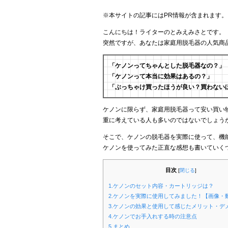
※本サイトの記事にはPR情報が含まれます。
こんにちは！ライターのとみえみさとです。
突然ですが、あなたは家庭用脱毛器の人気商
「ケノンってちゃんとした脱毛器なの？」
「ケノンって本当に効果はあるの？」
「ぶっちゃけ買ったほうが良い？買わない
ケノンに限らず、家庭用脱毛器って安い買い
重に考えている人も多いのではないでしょう
そこで、ケノンの脱毛器を実際に使って、機
ケノンを使ってみた正直な感想も書いていく
目次
[
閉じる
]
1.ケノンのセット内容・カートリッジは？
2.ケノンを実際に使用してみました！【画像・
3.ケノンの効果と使用して感じたメリット・デ
4.ケノンでお手入れする時の注意点
5.まとめ