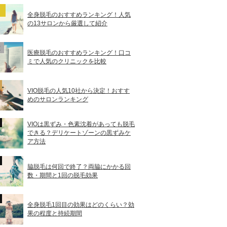
全身脱毛のおすすめランキング！人気
の13サロンから厳選して紹介
医療脱毛のおすすめランキング！口コ
ミで人気のクリニックを比較
VIO脱毛の人気10社から決定！おすす
めのサロンランキング
VIOは黒ずみ・色素沈着があっても脱毛
できる？デリケートゾーンの黒ずみケ
ア方法
脇脱毛は何回で終了？両脇にかかる回
数・期間と1回の脱毛効果
全身脱毛1回目の効果はどのくらい？効
果の程度と持続期間