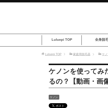
Luluepi TOP
全身脱
Luluepi
TOP
家庭用脱毛器
ケノ
ケノンを使ってみ
るの？【動画・画
ケノン