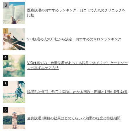
医療脱毛のおすすめランキング！口コミで人気のクリニックを
比較
VIO脱毛の人気10社から決定！おすすめのサロンランキング
VIOは黒ずみ・色素沈着があっても脱毛できる？デリケートゾー
ンの黒ずみケア方法
脇脱毛は何回で終了？両脇にかかる回数・期間と1回の脱毛効果
全身脱毛1回目の効果はどのくらい？効果の程度と持続期間