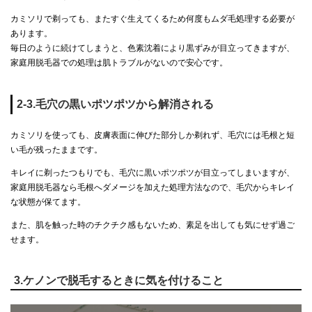
カミソリで剃っても、またすぐ生えてくるため何度もムダ毛処理する必要が
あります。
毎日のように続けてしまうと、色素沈着により黒ずみが目立ってきますが、
家庭用脱毛器での処理は肌トラブルがないので安心です。
2-3.毛穴の黒いポツポツから解消される
カミソリを使っても、皮膚表面に伸びた部分しか剃れず、毛穴には毛根と短
い毛が残ったままです。
キレイに剃ったつもりでも、毛穴に黒いポツポツが目立ってしまいますが、
家庭用脱毛器なら毛根へダメージを加えた処理方法なので、毛穴からキレイ
な状態が保てます。
また、肌を触った時のチクチク感もないため、素足を出しても気にせず過ご
せます。
3.ケノンで脱毛するときに気を付けること