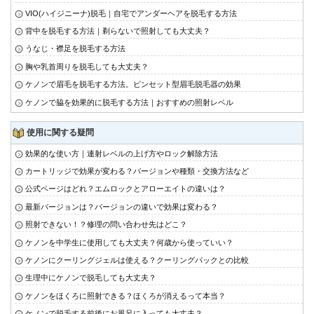
VIO(ハイジニーナ)脱毛｜自宅でアンダーヘアを脱毛する方法
背中を脱毛する方法｜剃らないで照射しても大丈夫？
うなじ・襟足を脱毛する方法
胸や乳首周りを脱毛しても大丈夫？
ケノンで眉毛を脱毛する方法。ピンセット型眉毛脱毛器の効果
ケノンで脇を効果的に脱毛する方法｜おすすめの照射レベル
使用に関する疑問
効果的な使い方｜連射レベルの上げ方やロック解除方法
カートリッジで効果が変わる？バージョンや種類・交換方法など
公式ページはどれ？エムロックとアローエイトの違いは？
最新バージョンは？バージョンの違いで効果は変わる？
照射できない！？修理の問い合わせ先はどこ？
ケノンを中学生に使用しても大丈夫？何歳から使っていい？
ケノンにクーリングジェルは使える？クーリングパックとの比較
生理中にケノンで脱毛しても大丈夫？
ケノンをほくろに照射できる？ほくろが消えるって本当？
ケノンで脱毛する前後にお風呂に入っても大丈夫？