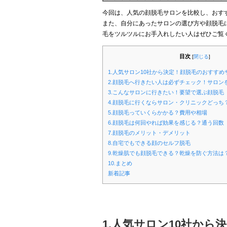
今回は、人気の顔脱毛サロンを比較し、おす
また、自分にあったサロンの選び方や顔脱毛
毛をツルツルにお手入れしたい人はぜひご覧
目次
[
閉じる
]
1.人気サロン10社から決定！顔脱毛のおすすめサ
2.顔脱毛へ行きたい人は必ずチェック！サロン
3.こんなサロンに行きたい！要望で選ぶ顔脱毛
4.顔脱毛に行くならサロン・クリニックどっち
5.顔脱毛っていくらかかる？費用や相場
6.顔脱毛は何回やれば効果を感じる？通う回数
7.顔脱毛のメリット・デメリット
8.自宅でもできる顔のセルフ脱毛
9.乾燥肌でも顔脱毛できる？乾燥を防ぐ方法は
10.まとめ
新着記事
1.人気サロン10社か