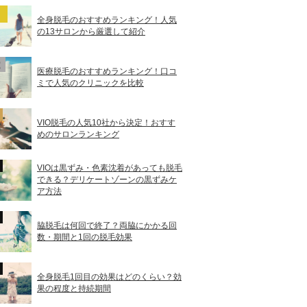
全身脱毛のおすすめランキング！人気
の13サロンから厳選して紹介
医療脱毛のおすすめランキング！口コ
ミで人気のクリニックを比較
VIO脱毛の人気10社から決定！おすす
めのサロンランキング
VIOは黒ずみ・色素沈着があっても脱毛
できる？デリケートゾーンの黒ずみケ
ア方法
脇脱毛は何回で終了？両脇にかかる回
数・期間と1回の脱毛効果
全身脱毛1回目の効果はどのくらい？効
果の程度と持続期間