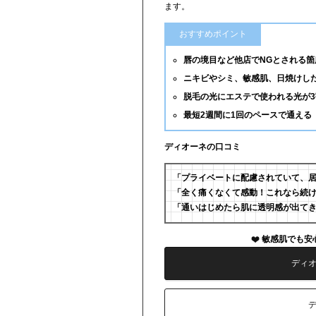
ます。
おすすめポイント
唇の境目など他店でNGとされる箇
ニキビやシミ、敏感肌、日焼けし
脱毛の光にエステで使われる光が
最短2週間に1回のペースで通える
ディオーネの口コミ
「プライベートに配慮されていて、
「全く痛くなくて感動！これなら続
「通いはじめたら肌に透明感が出て
敏感肌でも安
ディ