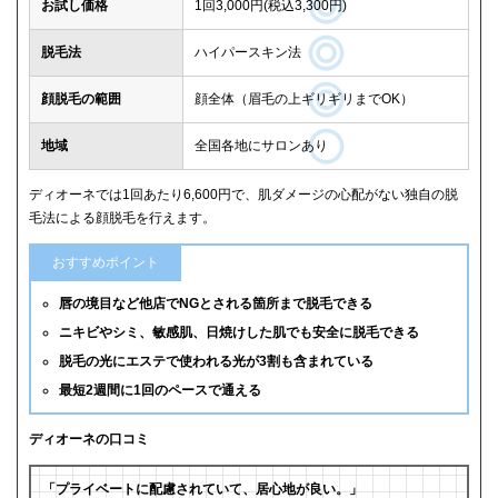
お試し価格
1回3,000円(税込3,300円)
脱毛法
ハイパースキン法
顔脱毛の範囲
顔全体（眉毛の上ギリギリまでOK）
地域
全国各地にサロンあり
ディオーネでは1回あたり6,600円で、肌ダメージの心配がない独自の脱
毛法による顔脱毛を行えます。
おすすめポイント
唇の境目など他店でNGとされる箇所まで脱毛できる
ニキビやシミ、敏感肌、日焼けした肌でも安全に脱毛できる
脱毛の光にエステで使われる光が3割も含まれている
最短2週間に1回のペースで通える
ディオーネの口コミ
「プライベートに配慮されていて、居心地が良い。」