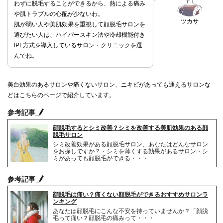
わずに脱毛することができるから、熱による痛み
や肌トラブルの心配が少ないわ。
ツカサ
肌が弱い人や美肌効果を重視して顔脱毛サロンを
選びたい人は、ハイパースキン法や冷却機能付き
IPL方式を導入しているサロン・クリニックを選
んでね。
美白効果のあるサロンや痛くないサロン、ニキビがあっても通えるサロンな
どはこちらのページで紹介しています。
参考記事
顔脱毛するとシミ改善？シミを改善する美肌効果のある顔
脱毛サロン
シミ改善効果がある顔脱毛サロン、あなたはどんなサロン
をお探しですか？・シミを薄くする効果があるサロン・シ
ミがあっても顔脱毛ができる・・・
参考記事
顔脱毛は痛い？痛くない顔脱毛ができるおすすめサロンラ
ンキング
あなたは顔脱毛にこんな不安を持っていませんか？「顔脱
毛って痛い？顔脱毛の痛みって・・・