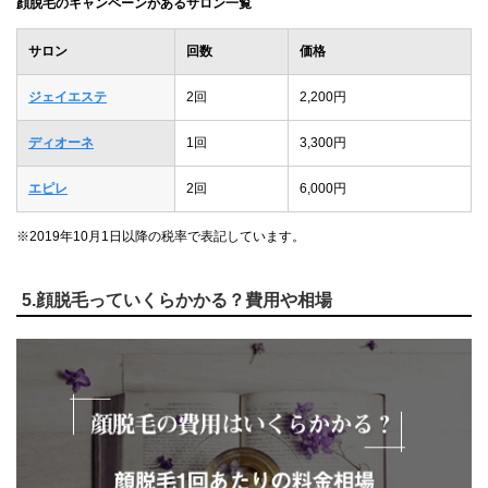
顔脱毛のキャンペーンがあるサロン一覧
サロン
回数
価格
ジェイエステ
2回
2,200円
ディオーネ
1回
3,300円
エピレ
2回
6,000円
※2019年10月1日以降の税率で表記しています。
5.顔脱毛っていくらかかる？費用や相場