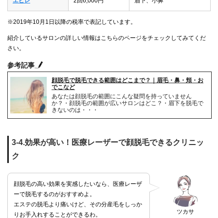
エピレ
2回6,000円
眉下、小鼻
※2019年10月1日以降の税率で表記しています。
紹介しているサロンの詳しい情報はこちらのページをチェックしてみてくだ
さい。
参考記事
顔脱毛で脱毛できる範囲はどこまで？｜眉毛・鼻・頬・お
でこなど
あなたは顔脱毛の範囲にこんな疑問を持っていません
か？・顔脱毛の範囲が広いサロンはどこ？・眉下を脱毛で
きないのは・・・
3-4.効果が高い！医療レーザーで顔脱毛できるクリニッ
ク
顔脱毛の高い効果を実感したいなら、医療レーザ
ーで脱毛するのがおすすめよ。
エステの脱毛より痛いけど、その分産毛をしっか
ツカサ
りお手入れすることができるわ。