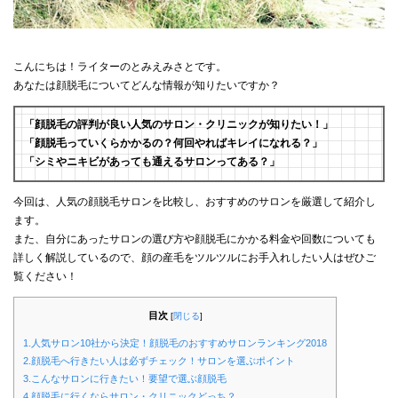
こんにちは！ライターのとみえみさとです。
あなたは顔脱毛についてどんな情報が知りたいですか？
「顔脱毛の評判が良い人気のサロン・クリニックが知りたい！」
「顔脱毛っていくらかかるの？何回やればキレイになれる？」
「シミやニキビがあっても通えるサロンってある？」
今回は、人気の顔脱毛サロンを比較し、おすすめのサロンを厳選して紹介し
ます。
また、自分にあったサロンの選び方や顔脱毛にかかる料金や回数についても
詳しく解説しているので、顔の産毛をツルツルにお手入れしたい人はぜひご
覧ください！
目次
[
閉じる
]
1.人気サロン10社から決定！顔脱毛のおすすめサロンランキング2018
2.顔脱毛へ行きたい人は必ずチェック！サロンを選ぶポイント
3.こんなサロンに行きたい！要望で選ぶ顔脱毛
4.顔脱毛に行くならサロン・クリニックどっち？