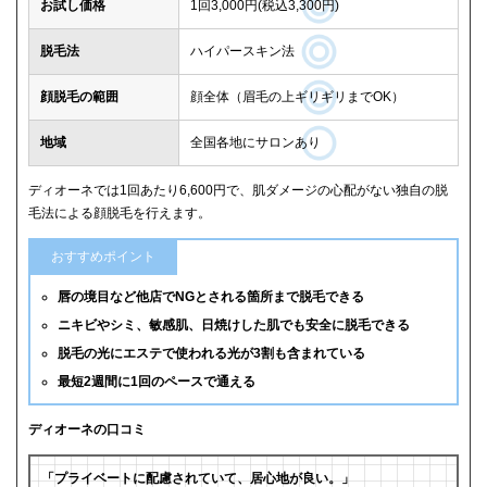
お試し価格
1回3,000円(税込3,300円)
脱毛法
ハイパースキン法
顔脱毛の範囲
顔全体（眉毛の上ギリギリまでOK）
地域
全国各地にサロンあり
ディオーネでは1回あたり6,600円で、肌ダメージの心配がない独自の脱
毛法による顔脱毛を行えます。
おすすめポイント
唇の境目など他店でNGとされる箇所まで脱毛できる
ニキビやシミ、敏感肌、日焼けした肌でも安全に脱毛できる
脱毛の光にエステで使われる光が3割も含まれている
最短2週間に1回のペースで通える
ディオーネの口コミ
「プライベートに配慮されていて、居心地が良い。」