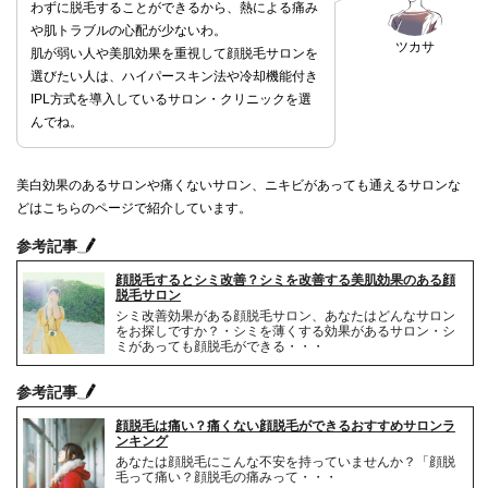
わずに脱毛することができるから、熱による痛み
や肌トラブルの心配が少ないわ。
ツカサ
肌が弱い人や美肌効果を重視して顔脱毛サロンを
選びたい人は、ハイパースキン法や冷却機能付き
IPL方式を導入しているサロン・クリニックを選
んでね。
美白効果のあるサロンや痛くないサロン、ニキビがあっても通えるサロンな
どはこちらのページで紹介しています。
参考記事
顔脱毛するとシミ改善？シミを改善する美肌効果のある顔
脱毛サロン
シミ改善効果がある顔脱毛サロン、あなたはどんなサロン
をお探しですか？・シミを薄くする効果があるサロン・シ
ミがあっても顔脱毛ができる・・・
参考記事
顔脱毛は痛い？痛くない顔脱毛ができるおすすめサロンラ
ンキング
あなたは顔脱毛にこんな不安を持っていませんか？「顔脱
毛って痛い？顔脱毛の痛みって・・・