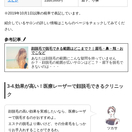
エピレ
2回6,000円
眉下、小鼻
※2019年10月1日以降の税率で表記しています。
紹介しているサロンの詳しい情報はこちらのページをチェックしてみてくだ
さい。
参考記事
顔脱毛で脱毛できる範囲はどこまで？｜眉毛・鼻・頬・お
でこなど
あなたは顔脱毛の範囲にこんな疑問を持っていません
か？・顔脱毛の範囲が広いサロンはどこ？・眉下を脱毛で
きないのは・・・
3-4.効果が高い！医療レーザーで顔脱毛できるクリニッ
ク
顔脱毛の高い効果を実感したいなら、医療レーザ
ーで脱毛するのがおすすめよ。
エステの脱毛より痛いけど、その分産毛をしっか
ツカサ
りお手入れすることができるわ。