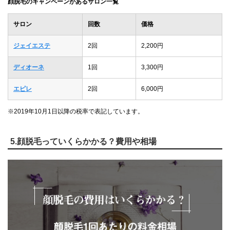
顔脱毛のキャンペーンがあるサロン一覧
サロン
回数
価格
ジェイエステ
2回
2,200円
ディオーネ
1回
3,300円
エピレ
2回
6,000円
※2019年10月1日以降の税率で表記しています。
5.顔脱毛っていくらかかる？費用や相場