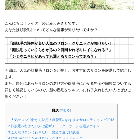
こんにちは！ライターのとみえみさとです。
あなたは顔脱毛についてどんな情報が知りたいですか？
「顔脱毛の評判が良い人気のサロン・クリニックが知りたい！」
「顔脱毛っていくらかかるの？何回やればキレイになれる？」
「シミやニキビがあっても通えるサロンってある？」
今回は、人気の顔脱毛サロンを比較し、おすすめのサロンを厳選して紹介し
ます。
また、自分にあったサロンの選び方や顔脱毛にかかる料金や回数についても
詳しく解説しているので、顔の産毛をツルツルにお手入れしたい人はぜひご
覧ください！
目次
[
閉じる
]
1.人気サロン10社から決定！顔脱毛のおすすめサロンランキング2018
2.顔脱毛へ行きたい人は必ずチェック！サロンを選ぶポイント
3.こんなサロンに行きたい！要望で選ぶ顔脱毛
4.顔脱毛に行くならサロン・クリニックどっち？