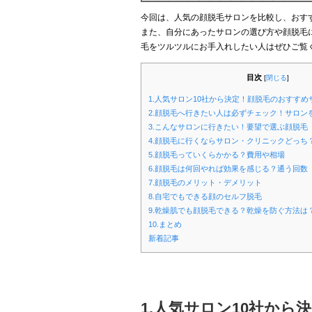
今回は、人気の顔脱毛サロンを比較し、おす
また、自分にあったサロンの選び方や顔脱毛
毛をツルツルにお手入れしたい人はぜひご覧
目次
[
閉じる
]
1.人気サロン10社から決定！顔脱毛のおすすめサ
2.顔脱毛へ行きたい人は必ずチェック！サロン
3.こんなサロンに行きたい！要望で選ぶ顔脱毛
4.顔脱毛に行くならサロン・クリニックどっち
5.顔脱毛っていくらかかる？費用や相場
6.顔脱毛は何回やれば効果を感じる？通う回数
7.顔脱毛のメリット・デメリット
8.自宅でもできる顔のセルフ脱毛
9.乾燥肌でも顔脱毛できる？乾燥を防ぐ方法は
10.まとめ
新着記事
1.人気サロン10社か