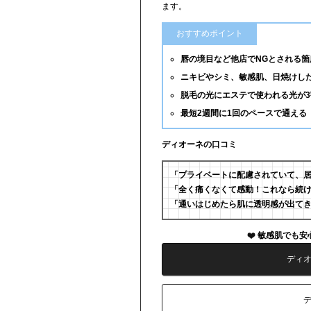
ます。
おすすめポイント
唇の境目など他店でNGとされる箇
ニキビやシミ、敏感肌、日焼けし
脱毛の光にエステで使われる光が
最短2週間に1回のペースで通える
ディオーネの口コミ
「プライベートに配慮されていて、
「全く痛くなくて感動！これなら続
「通いはじめたら肌に透明感が出て
敏感肌でも安
ディ