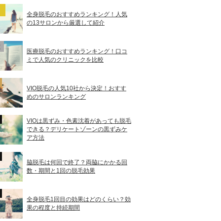
全身脱毛のおすすめランキング！人気
の13サロンから厳選して紹介
医療脱毛のおすすめランキング！口コ
ミで人気のクリニックを比較
VIO脱毛の人気10社から決定！おすす
めのサロンランキング
VIOは黒ずみ・色素沈着があっても脱毛
できる？デリケートゾーンの黒ずみケ
ア方法
脇脱毛は何回で終了？両脇にかかる回
数・期間と1回の脱毛効果
全身脱毛1回目の効果はどのくらい？効
果の程度と持続期間