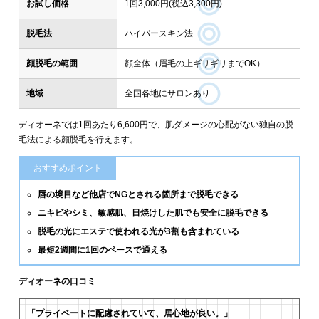
お試し価格
1回3,000円(税込3,300円)
脱毛法
ハイパースキン法
顔脱毛の範囲
顔全体（眉毛の上ギリギリまでOK）
地域
全国各地にサロンあり
ディオーネでは1回あたり6,600円で、肌ダメージの心配がない独自の脱
毛法による顔脱毛を行えます。
おすすめポイント
唇の境目など他店でNGとされる箇所まで脱毛できる
ニキビやシミ、敏感肌、日焼けした肌でも安全に脱毛できる
脱毛の光にエステで使われる光が3割も含まれている
最短2週間に1回のペースで通える
ディオーネの口コミ
「プライベートに配慮されていて、居心地が良い。」