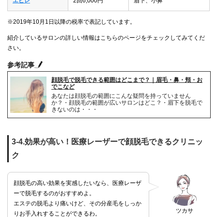
エピレ
2回6,000円
眉下、小鼻
※2019年10月1日以降の税率で表記しています。
紹介しているサロンの詳しい情報はこちらのページをチェックしてみてくだ
さい。
参考記事
顔脱毛で脱毛できる範囲はどこまで？｜眉毛・鼻・頬・お
でこなど
あなたは顔脱毛の範囲にこんな疑問を持っていません
か？・顔脱毛の範囲が広いサロンはどこ？・眉下を脱毛で
きないのは・・・
3-4.効果が高い！医療レーザーで顔脱毛できるクリニッ
ク
顔脱毛の高い効果を実感したいなら、医療レーザ
ーで脱毛するのがおすすめよ。
エステの脱毛より痛いけど、その分産毛をしっか
ツカサ
りお手入れすることができるわ。