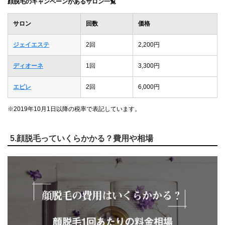
顔脱毛のキャンペーンがあるサロン一覧
サロン
回数
価格
ジェイエステ
2回
2,200円
ディオーネ
1回
3,300円
エピレ
2回
6,000円
※2019年10月1日以降の税率で表記しています。
5.顔脱毛っていくらかかる？費用や相場