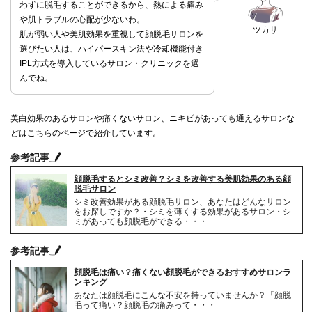
わずに脱毛することができるから、熱による痛み
や肌トラブルの心配が少ないわ。
ツカサ
肌が弱い人や美肌効果を重視して顔脱毛サロンを
選びたい人は、ハイパースキン法や冷却機能付き
IPL方式を導入しているサロン・クリニックを選
んでね。
美白効果のあるサロンや痛くないサロン、ニキビがあっても通えるサロンな
どはこちらのページで紹介しています。
参考記事
顔脱毛するとシミ改善？シミを改善する美肌効果のある顔
脱毛サロン
シミ改善効果がある顔脱毛サロン、あなたはどんなサロン
をお探しですか？・シミを薄くする効果があるサロン・シ
ミがあっても顔脱毛ができる・・・
参考記事
顔脱毛は痛い？痛くない顔脱毛ができるおすすめサロンラ
ンキング
あなたは顔脱毛にこんな不安を持っていませんか？「顔脱
毛って痛い？顔脱毛の痛みって・・・