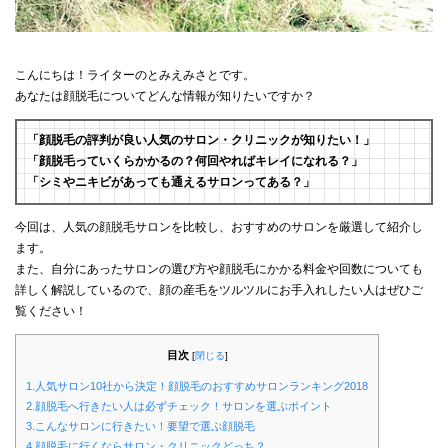
こんにちは！ライターのとみえみさとです。
あなたは顔脱毛についてどんな情報が知りたいですか？
「顔脱毛の評判が良い人気のサロン・クリニックが知りたい！」
「顔脱毛っていくらかかるの？何回やればキレイになれる？」
「シミやニキビがあっても通えるサロンってある？」
今回は、人気の顔脱毛サロンを比較し、おすすめのサロンを厳選して紹介し
ます。
また、自分にあったサロンの選び方や顔脱毛にかかる料金や回数についても
詳しく解説しているので、顔の産毛をツルツルにお手入れしたい人はぜひご
覧ください！
目次
[
閉じる
]
1.人気サロン10社から決定！顔脱毛のおすすめサロンランキング2018
2.顔脱毛へ行きたい人は必ずチェック！サロンを選ぶポイント
3.こんなサロンに行きたい！要望で選ぶ顔脱毛
4.顔脱毛に行くならサロン・クリニックどっち？