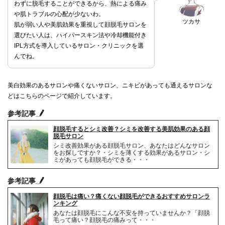
わずに脱毛することができるから、熱による痛み
や肌トラブルの心配が少ないわ。
ツカサ
肌が弱い人や美肌効果を重視して顔脱毛サロンを
選びたい人は、ハイパースキン法や冷却機能付き
IPL方式を導入しているサロン・クリニックを選
んでね。
美白効果のあるサロンや痛くないサロン、ニキビがあっても通えるサロンな
どはこちらのページで紹介しています。
参考記事
顔脱毛するとシミ改善？シミを改善する美肌効果のある顔
脱毛サロン
シミ改善効果がある顔脱毛サロン、あなたはどんなサロン
をお探しですか？・シミを薄くする効果があるサロン・シ
ミがあっても顔脱毛ができる・・・
参考記事
顔脱毛は痛い？痛くない顔脱毛ができるおすすめサロンラ
ンキング
あなたは顔脱毛にこんな不安を持っていませんか？「顔脱
毛って痛い？顔脱毛の痛みって・・・