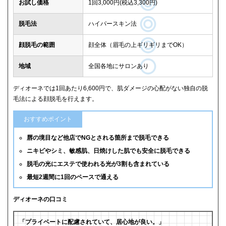
お試し価格
1回3,000円(税込3,300円)
脱毛法
ハイパースキン法
顔脱毛の範囲
顔全体（眉毛の上ギリギリまでOK）
地域
全国各地にサロンあり
ディオーネでは1回あたり6,600円で、肌ダメージの心配がない独自の脱
毛法による顔脱毛を行えます。
おすすめポイント
唇の境目など他店でNGとされる箇所まで脱毛できる
ニキビやシミ、敏感肌、日焼けした肌でも安全に脱毛できる
脱毛の光にエステで使われる光が3割も含まれている
最短2週間に1回のペースで通える
ディオーネの口コミ
「プライベートに配慮されていて、居心地が良い。」