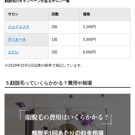
顔脱毛のキャンペーンがあるサロン一覧
サロン
回数
価格
ジェイエステ
2回
2,200円
ディオーネ
1回
3,300円
エピレ
2回
6,000円
※2019年10月1日以降の税率で表記しています。
5.顔脱毛っていくらかかる？費用や相場