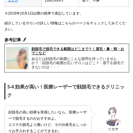
エピレ
2回6,000円
眉下、小鼻
※2019年10月1日以降の税率で表記しています。
紹介しているサロンの詳しい情報はこちらのページをチェックしてみてくだ
さい。
参考記事
顔脱毛で脱毛できる範囲はどこまで？｜眉毛・鼻・頬・お
でこなど
あなたは顔脱毛の範囲にこんな疑問を持っていません
か？・顔脱毛の範囲が広いサロンはどこ？・眉下を脱毛で
きないのは・・・
3-4.効果が高い！医療レーザーで顔脱毛できるクリニッ
ク
顔脱毛の高い効果を実感したいなら、医療レーザ
ーで脱毛するのがおすすめよ。
エステの脱毛より痛いけど、その分産毛をしっか
ツカサ
りお手入れすることができるわ。