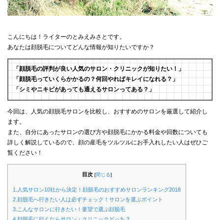
こんにちは！ライターのとみえみさとです。
あなたは顔脱毛についてどんな情報が知りたいですか？
「顔脱毛の評判が良い人気のサロン・クリニックが知りたい！」
「顔脱毛っていくらかかるの？何回やればキレイになれる？」
「シミやニキビがあっても通えるサロンってある？」
今回は、人気の顔脱毛サロンを比較し、おすすめのサロンを厳選して紹介し
ます。
また、自分にあったサロンの選び方や顔脱毛にかかる料金や回数についても
詳しく解説しているので、顔の産毛をツルツルにお手入れしたい人はぜひご
覧ください！
目次
[
閉じる
]
1.人気サロン10社から決定！顔脱毛のおすすめサロンランキング2018
2.顔脱毛へ行きたい人は必ずチェック！サロンを選ぶポイント
3.こんなサロンに行きたい！要望で選ぶ顔脱毛
4.顔脱毛に行くならサロン・クリニックどっち？