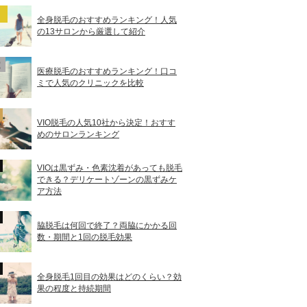
全身脱毛のおすすめランキング！人気
の13サロンから厳選して紹介
医療脱毛のおすすめランキング！口コ
ミで人気のクリニックを比較
VIO脱毛の人気10社から決定！おすす
めのサロンランキング
VIOは黒ずみ・色素沈着があっても脱毛
できる？デリケートゾーンの黒ずみケ
ア方法
脇脱毛は何回で終了？両脇にかかる回
数・期間と1回の脱毛効果
全身脱毛1回目の効果はどのくらい？効
果の程度と持続期間