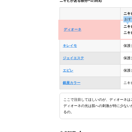
ニキビがある部分への対応
ニキ
おす
ニキ
ディオーネ
ニキ
キレイモ
保護
ジェイエステ
保護
エピレ
保護
銀座カラー
ニキ
ここで注目してほしいのが、ディオーネは
ディオーネの光は肌への刺激が特に少ない
るの。