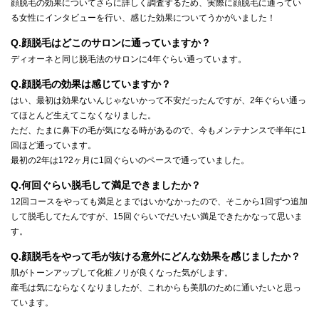
顔脱毛の効果についてさらに詳しく調査するため、実際に顔脱毛に通ってい
る女性にインタビューを行い、感じた効果についてうかがいました！
Q.顔脱毛はどこのサロンに通っていますか？
ディオーネと同じ脱毛法のサロンに4年ぐらい通っています。
Q.顔脱毛の効果は感じていますか？
はい、最初は効果ないんじゃないかって不安だったんですが、2年ぐらい通っ
てほとんど生えてこなくなりました。
ただ、たまに鼻下の毛が気になる時があるので、今もメンテナンスで半年に1
回ほど通っています。
最初の2年は1?2ヶ月に1回ぐらいのペースで通っていました。
Q.何回ぐらい脱毛して満足できましたか？
12回コースをやっても満足とまではいかなかったので、そこから1回ずつ追加
して脱毛してたんですが、15回ぐらいでだいたい満足できたかなって思いま
す。
Q.顔脱毛をやって毛が抜ける意外にどんな効果を感じましたか？
肌がトーンアップして化粧ノリが良くなった気がします。
産毛は気にならなくなりましたが、これからも美肌のために通いたいと思っ
ています。