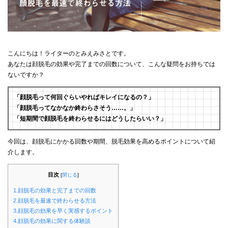
こんにちは！ライターのとみえみさとです。
あなたは顔脱毛の効果や完了までの回数について、こんな疑問をお持ちでは
ないですか？
「顔脱毛って何回ぐらいやればキレイになるの？」
「顔脱毛ってなかなか終わらさそう……。」
「短期間で顔脱毛を終わらせるにはどうしたらいい？」
今回は、顔脱毛にかかる回数や期間、脱毛効果を高めるポイントについて紹
介します。
目次
[
閉じる
]
1.顔脱毛の効果と完了までの回数
2.顔脱毛を最速で終わらせる方法
3.顔脱毛の効果を早く実感するポイント
4.顔脱毛の効果に関する体験談