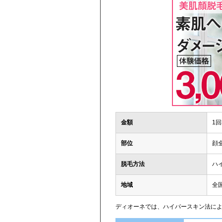
金額
1回
部位
顔
脱毛方法
ハ
地域
全
ディオーネでは、ハイパースキン法による