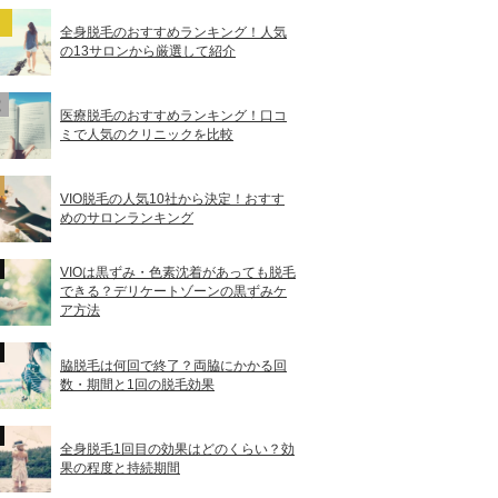
全身脱毛のおすすめランキング！人気
の13サロンから厳選して紹介
医療脱毛のおすすめランキング！口コ
ミで人気のクリニックを比較
VIO脱毛の人気10社から決定！おすす
めのサロンランキング
VIOは黒ずみ・色素沈着があっても脱毛
できる？デリケートゾーンの黒ずみケ
ア方法
脇脱毛は何回で終了？両脇にかかる回
数・期間と1回の脱毛効果
全身脱毛1回目の効果はどのくらい？効
果の程度と持続期間