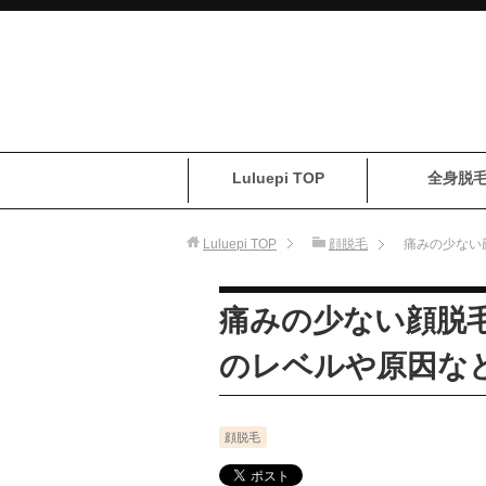
Luluepi TOP
全身脱
Luluepi
TOP
顔脱毛
痛みの少ない
痛みの少ない顔脱
のレベルや原因な
顔脱毛