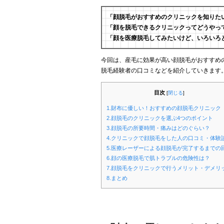
「顔脱毛がおすすめのクリニックを知りた
「顔を脱毛できるクリニックってどうやっ
「顔を医療脱毛してみたいけど、いろいろ
今回は、産毛に効果が高い顔脱毛がおすすめ
脱毛経験者の口コミなどを紹介していきます
目次
[
閉じる
]
1.財布に優しい！おすすめの顔脱毛クリニック
2.顔脱毛のクリニックを選ぶ4つのポイント
3.顔脱毛の所要時間・痛みはどのぐらい？
4.クリニックで顔脱毛をした人の口コミ・体験
5.医療レーザーによる顔脱毛が完了するまでの
6.顔の医療脱毛で肌トラブルの危険性は？
7.顔脱毛をクリニックで行うメリット・デメリ
8.まとめ