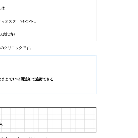
全体
ィオスターNext PRO
(恵比寿)
値のクリニックです。
ままで1〜2回追加で施術できる
人