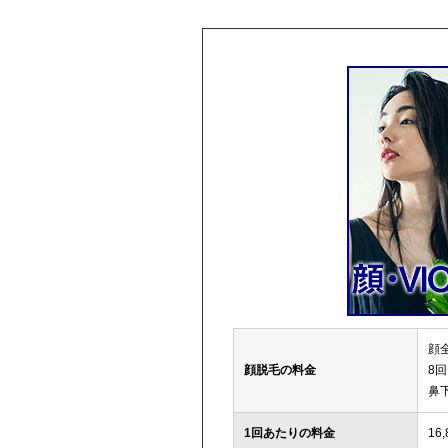
顔全
顔脱毛の料金
8回
鼻下
1回あたりの料金
16