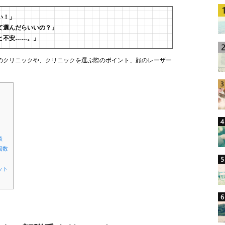
い！」
て選んだらいいの？」
と不安……。」
のクリニックや、クリニックを選ぶ際のポイント、顔のレーザー
。
談
回数
ット