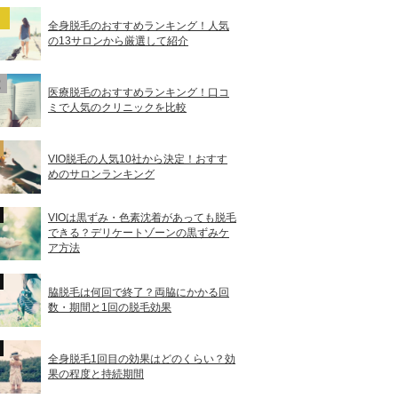
全身脱毛のおすすめランキング！人気
の13サロンから厳選して紹介
医療脱毛のおすすめランキング！口コ
ミで人気のクリニックを比較
VIO脱毛の人気10社から決定！おすす
めのサロンランキング
VIOは黒ずみ・色素沈着があっても脱毛
できる？デリケートゾーンの黒ずみケ
ア方法
脇脱毛は何回で終了？両脇にかかる回
数・期間と1回の脱毛効果
全身脱毛1回目の効果はどのくらい？効
果の程度と持続期間