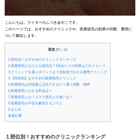
こんにちは。ライターのふづきあやこです。
このページでは、おすすめのクリニックや、医療脱毛の効果や回数、費用に
ついて解説します。
目次
[
閉じる
]
1.部位別！おすすめのクリニックランキング
2.医療脱毛とはどんな脱毛法？1回あたりの効果はどれぐらい？
3.クリニックを選ぶポイントは？比較表でわかる優秀クリニック
4.【目的別】おすすめの医療脱毛クリニック
5.医療脱毛は何回通えば完了するの？通う回数・期間
6.医療脱毛にかかる料金は？
7.医療脱毛とは？エステ脱毛との違いは？
8.医療脱毛の不安を解決するコラム
9.まとめ
新着記事
1.部位別！おすすめのクリニックランキング