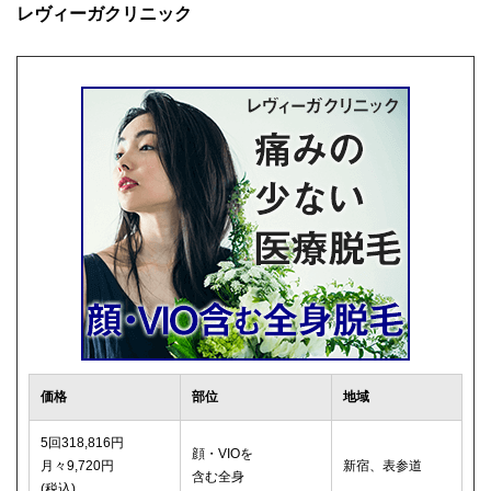
レヴィーガクリニック
価格
部位
地域
5回318,816円
顔・VIOを
月々9,720円
新宿、表参道
含む全身
(税込)