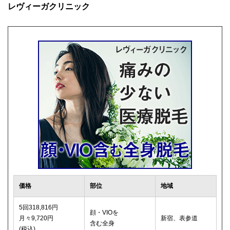
レヴィーガクリニック
価格
部位
地域
5回318,816円
顔・VIOを
月々9,720円
新宿、表参道
含む全身
(税込)