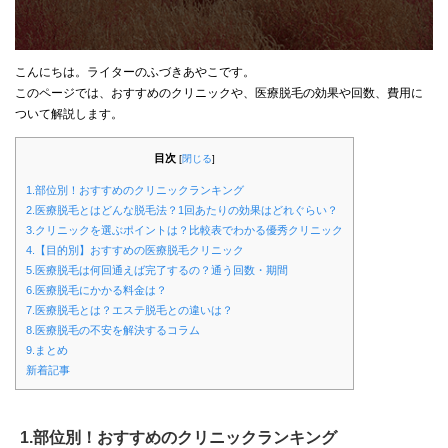
こんにちは。ライターのふづきあやこです。
このページでは、おすすめのクリニックや、医療脱毛の効果や回数、費用に
ついて解説します。
目次
[
閉じる
]
1.部位別！おすすめのクリニックランキング
2.医療脱毛とはどんな脱毛法？1回あたりの効果はどれぐらい？
3.クリニックを選ぶポイントは？比較表でわかる優秀クリニック
4.【目的別】おすすめの医療脱毛クリニック
5.医療脱毛は何回通えば完了するの？通う回数・期間
6.医療脱毛にかかる料金は？
7.医療脱毛とは？エステ脱毛との違いは？
8.医療脱毛の不安を解決するコラム
9.まとめ
新着記事
1.部位別！おすすめのクリニックランキング