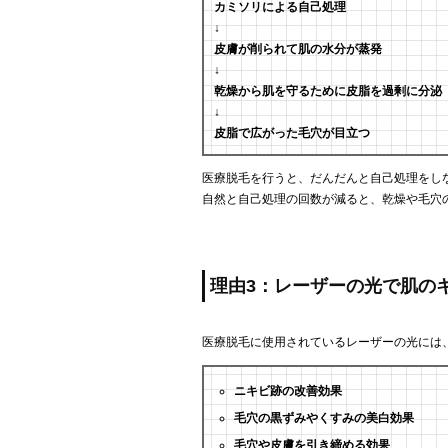
カミソリによる自己処理
↓
皮膚が削られて肌の水分が蒸発
↓
乾燥から肌を守るために皮脂を過剰に分泌
↓
皮脂で広がった毛穴が目立つ
医療脱毛を行うと、だんだんと自己処理をし
自然と自己処理の回数が減ると、乾燥や毛穴
理由3：レーザーの光で肌の
医療脱毛に使用されているレーザーの光には
ニキビ跡の改善効果
毛穴の黒ずみやくすみの美白効果
毛穴や皮膚を引き締める効果