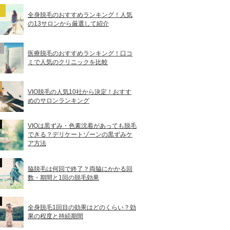
全身脱毛のおすすめランキング！人気
の13サロンから厳選して紹介
医療脱毛のおすすめランキング！口コ
ミで人気のクリニックを比較
VIO脱毛の人気10社から決定！おすす
めのサロンランキング
VIOは黒ずみ・色素沈着があっても脱毛
できる？デリケートゾーンの黒ずみケ
ア方法
脇脱毛は何回で終了？両脇にかかる回
数・期間と1回の脱毛効果
全身脱毛1回目の効果はどのくらい？効
果の程度と持続期間