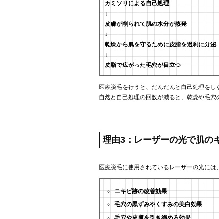
カミソリによる自己処理
↓
皮膚が削られて肌の水分が蒸発
↓
乾燥から肌を守るために皮脂を過剰に分泌
↓
皮脂で広がった毛穴が目立つ
医療脱毛を行うと、だんだんと自己処理をし
自然と自己処理の回数が減ると、乾燥や毛穴
理由3：レーザーの光で肌の
医療脱毛に使用されているレーザーの光には
ニキビ跡の改善効果
毛穴の黒ずみやくすみの美白効果
毛穴や皮膚を引き締める効果