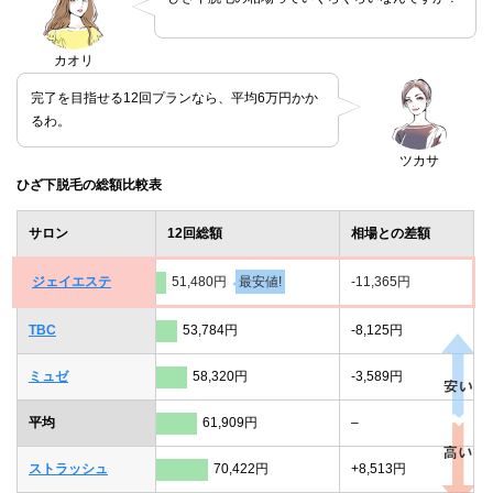
カオリ
完了を目指せる12回プランなら、平均6万円かか
るわ。
ツカサ
ひざ下脱毛の総額比較表
サロン
12回総額
相場との差額
ジェイエステ
51,480円
最安値!
-11,365円
TBC
53,784円
-8,125円
ミュゼ
58,320円
-3,589円
平均
61,909円
–
ストラッシュ
70,422円
+8,513円