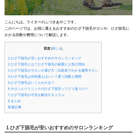
こんにちは。ライターのふづきあやこです。
このページでは、お得に通えるおすすめのひざ下脱毛サロンや、ひざ脱毛に
かかる回数や費用について解説します。
目次
[
閉じる
]
1.ひざ下脱毛が安いおすすめのサロンランキング
2.ひざ下脱毛とは？ひざ下脱毛の範囲と人気の理由
3.ひざ下脱毛のサロンの選び方｜比較表でわかる優秀サロン
4.ひざ下脱毛は何回通えばいい？通う回数と期間
5.ひざ下脱毛はいくらかかる？
6.サロンとクリニックのひざ下脱毛ってどう違うの？
7.ひざ下脱毛の不安を解決するコラム
8.まとめ
新着記事
1.ひざ下脱毛が安いおすすめのサロンランキング