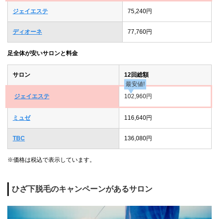
ジェイエステ
75,240円
ディオーネ
77,760円
足全体が安いサロンと料金
サロン
12回総額
最安値!
ジェイエステ
102,960円
ミュゼ
116,640円
TBC
136,080円
※価格は税込で表示しています。
ひざ下脱毛のキャンペーンがあるサロン