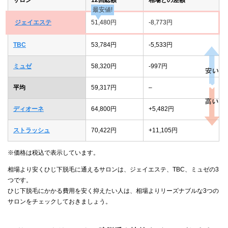
最安値!
ジェイエステ
51,480円
-8,773円
TBC
53,784円
-5,533円
ミュゼ
58,320円
-997円
平均
59,317円
–
ディオーネ
64,800円
+5,482円
ストラッシュ
70,422円
+11,105円
※価格は税込で表示しています。
相場より安くひじ下脱毛に通えるサロンは、ジェイエステ、TBC、ミュゼの3
つです。
ひじ下脱毛にかかる費用を安く抑えたい人は、相場よりリーズナブルな3つの
サロンをチェックしておきましょう。