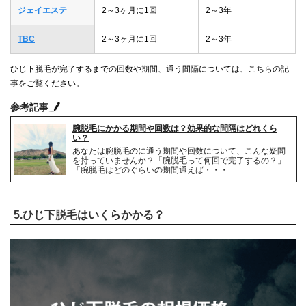
ジェイエステ
2～3ヶ月に1回
2～3年
TBC
2～3ヶ月に1回
2～3年
ひじ下脱毛が完了するまでの回数や期間、通う間隔については、こちらの記
事をご覧ください。
参考記事
腕脱毛にかかる期間や回数は？効果的な間隔はどれくら
い？
あなたは腕脱毛のに通う期間や回数について、こんな疑問
を持っていませんか？「腕脱毛って何回で完了するの？」
「腕脱毛はどのぐらいの期間通えば・・・
5.ひじ下脱毛はいくらかかる？