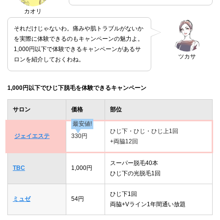
カオリ
それだけじゃないわ。痛みや肌トラブルがないか
を実際に体験できるのもキャンペーンの魅力よ。
1,000円以下で体験できるキャンペーンがあるサ
ツカサ
ロンを紹介しておくわね。
1,000円以下でひじ下脱毛を体験できるキャンペーン
サロン
価格
部位
最安値!
ひじ下・ひじ・ひじ上1回
ジェイエステ
330円
+両脇12回
スーパー脱毛40本
TBC
1,000円
ひじ下の光脱毛1回
ひじ下1回
ミュゼ
54円
両脇+Vライン1年間通い放題