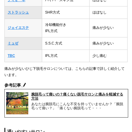
ディオーネ
ハイパースキン法
ほぼなし
ストラッシュ
SHR方式
ほぼなし
冷却機能付き
ジェイエステ
痛みが少ない
IPL方式
ミュゼ
S.S.C.方式
痛みが少ない
TBC
IPL方式
少し痛む
痛みが少ないひじ下脱毛サロンについては、こちらの記事で詳しく紹介して
います。
参考記事
腕脱毛って痛いの？痛くない脱毛サロンと痛みを軽減する
方法
あなたは腕脱毛にこんな不安を持っていませんか？「腕脱
毛って痛い？」「痛くない腕脱毛って・・・
通いやすいサロン