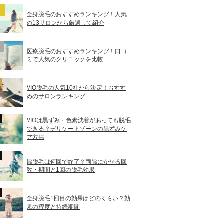
全身脱毛のおすすめランキング！人気
の13サロンから厳選して紹介
医療脱毛のおすすめランキング！口コ
ミで人気のクリニックを比較
VIO脱毛の人気10社から決定！おすす
めのサロンランキング
VIOは黒ずみ・色素沈着があっても脱毛
できる？デリケートゾーンの黒ずみケ
ア方法
脇脱毛は何回で終了？両脇にかかる回
数・期間と1回の脱毛効果
全身脱毛1回目の効果はどのくらい？効
果の程度と持続期間