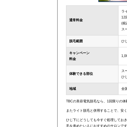
ラ
12
通常料金
(税
ス
脱毛範囲
ひ
キャンペーン
1,
料金
ス
体験できる部位
ひ
地域
全
TBCの美容電気脱毛なら、1回限りの
またライト脱毛と併用することで、安
ひじ下にどうしても今すぐ処理してお
毛を進めたい人におすすめのサロンで