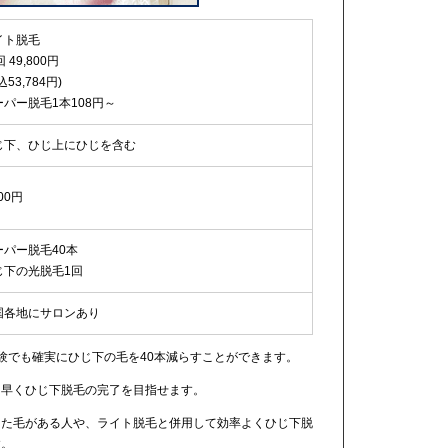
イト脱毛
回 49,800円
込53,784円)
ーパー脱毛1本108円～
じ下、ひじ上にひじを含む
000円
ーパー脱毛40本
じ下の光脱毛1回
国各地にサロンあり
体験でも確実にひじ下の毛を40本減らすことができます。
く早くひじ下脱毛の完了を目指せます。
きた毛がある人や、ライト脱毛と併用して効率よくひじ下脱
す。