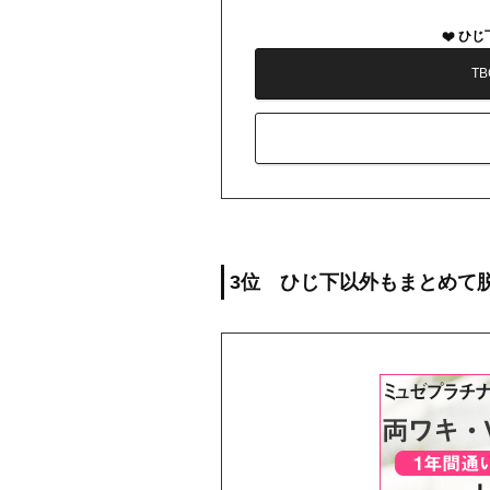
ひじ
T
3位 ひじ下以外もまとめて