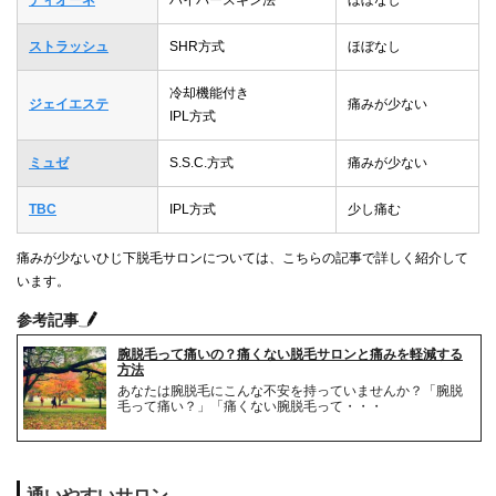
ディオーネ
ハイパースキン法
ほぼなし
ストラッシュ
SHR方式
ほぼなし
冷却機能付き
ジェイエステ
痛みが少ない
IPL方式
ミュゼ
S.S.C.方式
痛みが少ない
TBC
IPL方式
少し痛む
痛みが少ないひじ下脱毛サロンについては、こちらの記事で詳しく紹介して
います。
参考記事
腕脱毛って痛いの？痛くない脱毛サロンと痛みを軽減する
方法
あなたは腕脱毛にこんな不安を持っていませんか？「腕脱
毛って痛い？」「痛くない腕脱毛って・・・
通いやすいサロン