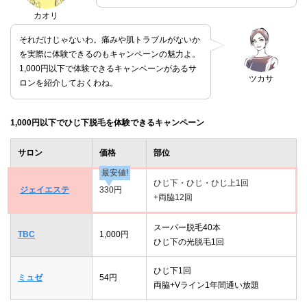
カオリ
それだけじゃないわ。痛みや肌トラブルがないか
を実際に体験できるのもキャンペーンの魅力よ。
1,000円以下で体験できるキャンペーンがあるサ
ツカサ
ロンを紹介しておくわね。
1,000円以下でひじ下脱毛を体験できるキャンペーン
サロン
価格
部位
最安値!
ひじ下・ひじ・ひじ上1回
ジェイエステ
330円
+両脇12回
スーパー脱毛40本
TBC
1,000円
ひじ下の光脱毛1回
ひじ下1回
ミュゼ
54円
両脇+Vライン1年間通い放題