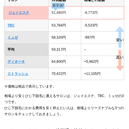
最安値!
ジェイエステ
51,480円
-8,773円
TBC
53,784円
-5,533円
ミュゼ
58,320円
-997円
平均
59,317円
–
ディオーネ
64,800円
+5,482円
ストラッシュ
70,422円
+11,105円
※価格は税込で表示しています。
相場より安くひじ下脱毛に通えるサロンは、ジェイエステ、TBC、ミュゼの3
つです。
ひじ下脱毛にかかる費用を安く抑えたい人は、相場よりリーズナブルな3つの
サロンをチェックしておきましょう。