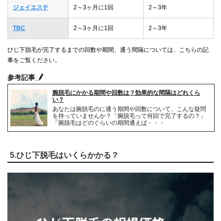
ジェイエステ
2～3ヶ月に1回
2～3年
TBC
2～3ヶ月に1回
2～3年
ひじ下脱毛が完了するまでの回数や期間、通う間隔については、こちらの記
事をご覧ください。
参考記事
腕脱毛にかかる期間や回数は？効果的な間隔はどれくら
い？
あなたは腕脱毛のに通う期間や回数について、こんな疑問
を持っていませんか？「腕脱毛って何回で完了するの？」
「腕脱毛はどのぐらいの期間通えば・・・
5.ひじ下脱毛はいくらかかる？