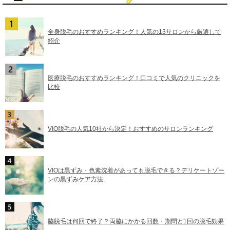
全身脱毛のおすすめランキング！人気の13サロンから厳選して
紹介
医療脱毛のおすすめランキング！口コミで人気のクリニックを
比較
VIO脱毛の人気10社から決定！おすすめのサロンランキング
VIOは黒ずみ・色素沈着があっても脱毛できる？デリケートゾー
ンの黒ずみケア方法
脇脱毛は何回で終了？両脇にかかる回数・期間と1回の脱毛効果