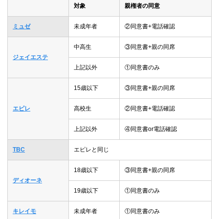
対象
親権者の同意
ミュゼ
未成年者
②同意書+電話確認
中高生
③同意書+親の同席
ジェイエステ
上記以外
①同意書のみ
15歳以下
③同意書+親の同席
エピレ
高校生
②同意書+電話確認
上記以外
④同意書or電話確認
TBC
エピレと同じ
18歳以下
③同意書+親の同席
ディオーネ
19歳以下
①同意書のみ
キレイモ
未成年者
①同意書のみ