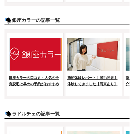
銀座カラーの記事一覧
銀座カラーの口コミ・人気の全
施術体験レポート！脱毛効果を
割引
身脱毛は早めの予約がおすすめ
体験してきました【写真あり】
介割
ラドルチェの記事一覧