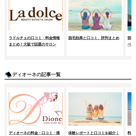
ラドルチェの口コミ・料金情報
脱毛効果と口コミ、評判まとめ
部位
まとめ！大阪で話題のサロン
ペー
ディオーネの記事一覧
ディオーネの料金・口コミ・痛
体験レポートと口コミを紹介｜
料金