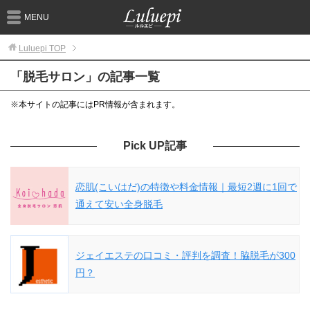
MENU
Luluepi
TOP
「脱毛サロン」の記事一覧
※本サイトの記事にはPR情報が含まれます。
Pick UP記事
恋肌(こいはだ)の特徴や料金情報｜最短2週に1回で
通えて安い全身脱毛
ジェイエステの口コミ・評判を調査！脇脱毛が300
円？