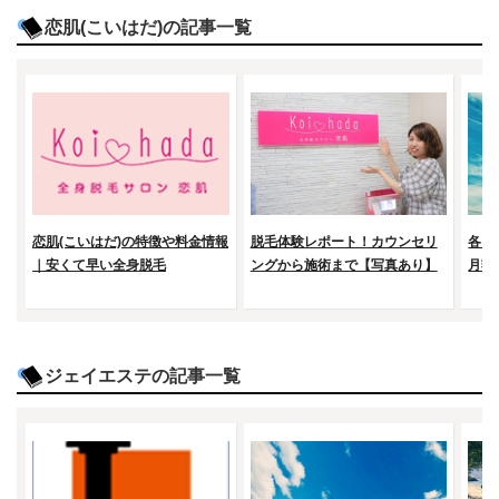
恋肌(こいはだ)の記事一覧
恋肌(こいはだ)の特徴や料金情報
脱毛体験レポート！カウンセリ
各プ
｜安くて早い全身脱毛
ングから施術まで【写真あり】
月額
ジェイエステの記事一覧