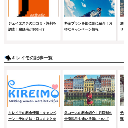
ジェイエステの口コミ・評判を
料金プランを部位別に紹介！お
途中
調査！脇脱毛が300円？
得なキャンペーン情報
リン
キレイモの記事一覧
キレイモの料金情報・キャンペ
各コースの料金紹介｜月額制の
予約
ーン・予約方法・口コミまとめ
全身脱毛や通い放題について
遅刻