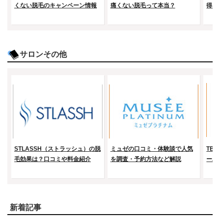
くない脱毛のキャンペーン情報
痛くない脱毛って本当？
得な
サロンその他
STLASSH（ストラッシュ）の脱
ミュゼの口コミ・体験談で人気
TB
毛効果は？口コミや料金紹介
を調査・予約方法など解説
ーパ
新着記事