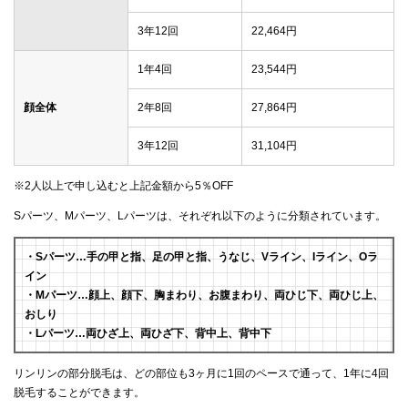
3年12回
22,464円
1年4回
23,544円
顔全体
2年8回
27,864円
3年12回
31,104円
※2人以上で申し込むと上記金額から5％OFF
Sパーツ、Mパーツ、Lパーツは、それぞれ以下のように分類されています。
・Sパーツ…手の甲と指、足の甲と指、うなじ、Vライン、Iライン、Oラ
イン
・Mパーツ…顔上、顔下、胸まわり、お腹まわり、両ひじ下、両ひじ上、
おしり
・Lパーツ…両ひざ上、両ひざ下、背中上、背中下
リンリンの部分脱毛は、どの部位も3ヶ月に1回のペースで通って、1年に4回
脱毛することができます。