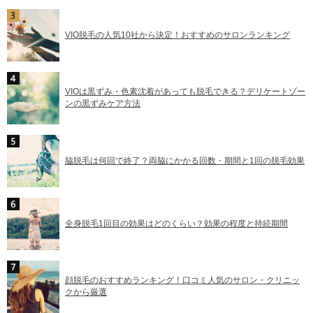
VIO脱毛の人気10社から決定！おすすめのサロンランキング
VIOは黒ずみ・色素沈着があっても脱毛できる？デリケートゾー
ンの黒ずみケア方法
脇脱毛は何回で終了？両脇にかかる回数・期間と1回の脱毛効果
全身脱毛1回目の効果はどのくらい？効果の程度と持続期間
顔脱毛のおすすめランキング！口コミ人気のサロン・クリニッ
クから厳選