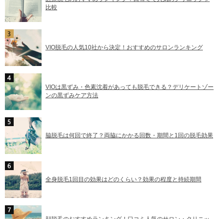
比較
VIO脱毛の人気10社から決定！おすすめのサロンランキング
VIOは黒ずみ・色素沈着があっても脱毛できる？デリケートゾー
ンの黒ずみケア方法
脇脱毛は何回で終了？両脇にかかる回数・期間と1回の脱毛効果
全身脱毛1回目の効果はどのくらい？効果の程度と持続期間