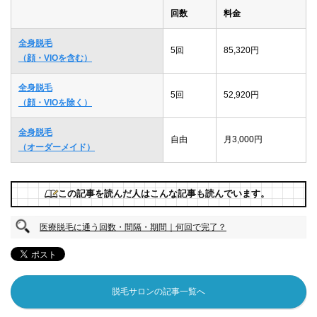
回数
料金
全身脱毛
5回
85,320円
（顔・VIOを含む）
全身脱毛
5回
52,920円
（顔・VIOを除く）
全身脱毛
自由
月3,000円
（オーダーメイド）
この記事を読んだ人はこんな記事も読んでいます。
医療脱毛に通う回数・間隔・期間｜何回で完了？
脱毛サロンの記事一覧へ