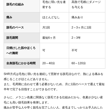
毛包に弱い光を連
高熱で毛根にダメージ
脱毛の仕組み
射する
を与える
痛み
ほとんどなし
痛みあり
脱毛のペース
月1回
2～3ヶ月に1回
脱毛期間
最短6ヶ月
2～3年
日焼けした肌やほくろ
可
不可
への施術
全身脱毛にかかる時間
20～40分
60～120分
SHR方式は毛包に弱い光を連続して照射する脱毛法なので、熱による痛みを
感じることがほとんどありません。
また、毛周期に合わせて通う必要がないため、月に1回のペースで通えて最短
半年で完了を目指すことができるのです。
さらに、メラニン色素に関係なく脱毛できる仕組みだから、色素が少ない産
毛にも高い脱毛効果を発揮します。
痛みが苦手な人や早く脱毛を完了したい人、産毛までしっかりお手入れした