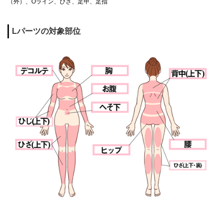
（外）、Oライン、ひざ、足甲、足指
Lパーツの対象部位