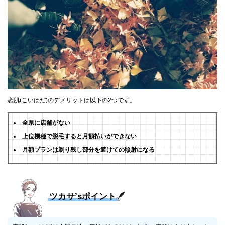
恋肌(こいはだ)のデメリットは以下の2つです。
全県に店舗がない
上位機種で脱毛すると月額払いができない
月額プランは剃り残し部分を避けての照射になる
ツカサ’sポイント