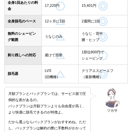
全身1回あたりの料
17,220円
15,401円
金
全身脱毛のペース
12ヶ月に1回
2週間に1回
無料のシェービン
うなじ・背中
うなじのみ
グ範囲
腰・ヒップ
1部位800円で
剃り残しへの対応
避けて照射
シェービング
LVS
クリアエスピーエフ
脱毛器
(旧機種）
（最新機種）
月額プランとパックプランでは、サービス面で圧
倒的な差があるの。
パックプランは月額プランよりも自由度が高く、
ツカサ
より快適に脱毛できるのが特徴よ。
だから選ぶならパックプランがおすすめね。ただ
し、パックプランは解約の際に手数料がかかって