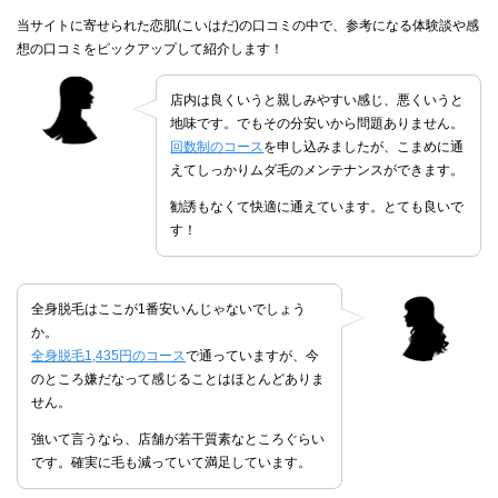
当サイトに寄せられた恋肌(こいはだ)の口コミの中で、参考になる体験談や感
想の口コミをピックアップして紹介します！
店内は良くいうと親しみやすい感じ、悪くいうと
地味です。でもその分安いから問題ありません。
回数制のコース
を申し込みましたが、こまめに通
えてしっかりムダ毛のメンテナンスができます。
勧誘もなくて快適に通えています。とても良いで
す！
全身脱毛はここが1番安いんじゃないでしょう
か。
全身脱毛1,435円のコース
で通っていますが、今
のところ嫌だなって感じることはほとんどありま
せん。
強いて言うなら、店舗が若干質素なところぐらい
です。確実に毛も減っていて満足しています。