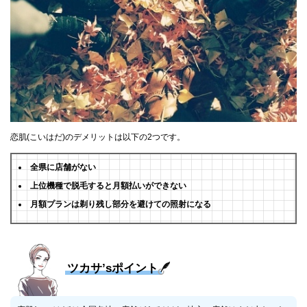
恋肌(こいはだ)のデメリットは以下の2つです。
全県に店舗がない
上位機種で脱毛すると月額払いができない
月額プランは剃り残し部分を避けての照射になる
ツカサ’sポイント