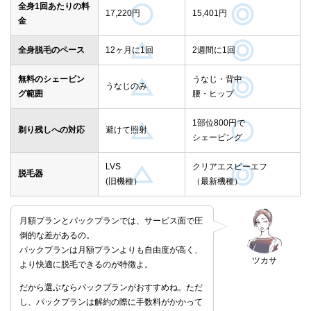
全身1回あたりの料
17,220円
15,401円
金
全身脱毛のペース
12ヶ月に1回
2週間に1回
無料のシェービン
うなじ・背中
うなじのみ
グ範囲
腰・ヒップ
1部位800円で
剃り残しへの対応
避けて照射
シェービング
LVS
クリアエスピーエフ
脱毛器
(旧機種）
（最新機種）
月額プランとパックプランでは、サービス面で圧
倒的な差があるの。
パックプランは月額プランよりも自由度が高く、
ツカサ
より快適に脱毛できるのが特徴よ。
だから選ぶならパックプランがおすすめね。ただ
し、パックプランは解約の際に手数料がかかって