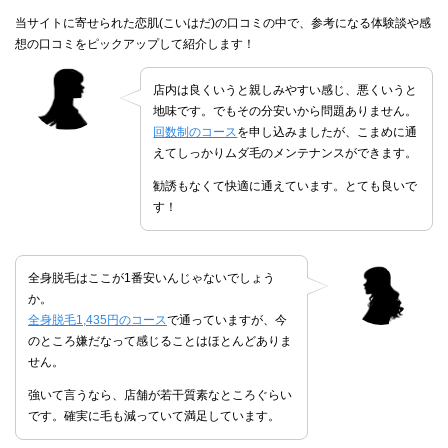
当サイトに寄せられた恋肌(こいはだ)の口コミの中で、参考になる体験談や感
想の口コミをピックアップして紹介します！
店内は良くいうと親しみやすい感じ、悪くいうと
地味です。でもその分安いから問題ありません。
回数制のコース
を申し込みましたが、こまめに通
えてしっかりムダ毛のメンテナンスができます。
勧誘もなくて快適に通えています。とても良いで
す！
全身脱毛はここが1番安いんじゃないでしょう
か。
全身脱毛1,435円のコース
で通っていますが、今
のところ嫌だなって感じることはほとんどありま
せん。
強いて言うなら、店舗が若干質素なところぐらい
です。確実に毛も減っていて満足しています。